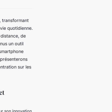
, transformant
vie quotidienne.
 distance, de
nus un outil
e smartphone
s présenterons
ntration sur les
et
ur son innovation