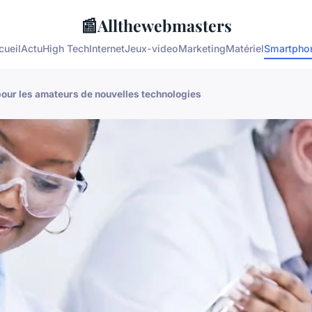
📰
Allthewebmasters
cueil
Actu
High Tech
Internet
Jeux-video
Marketing
Matériel
Smartpho
our les amateurs de nouvelles technologies