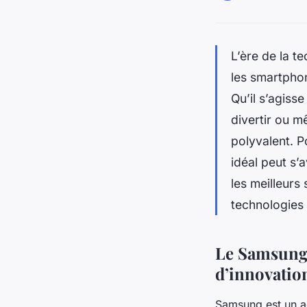
L’ère de la t
les smartphon
Qu’il s’agiss
divertir ou m
polyvalent. P
idéal peut s’
les meilleurs
technologies
Le Samsung 
d’innovatio
Samsung est un ac