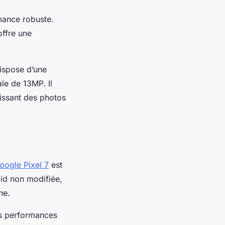
mance robuste.
ffre une
ispose d’une
e de 13MP. Il
tissant des photos
oogle Pixel 7
est
id non modifiée,
he.
es performances