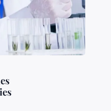
les
ies