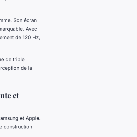
gamme. Son écran
emarquable. Avec
ssement de 120 Hz,
e de triple
rception de la
nte et
 Samsung et Apple.
de construction