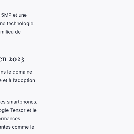
P+5MP et une
une technologie
milieu de
en 2023
ans le domaine
 et à l’adoption
 des smartphones.
ogle Tensor et le
formances
geantes comme le