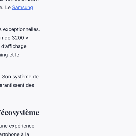
ie. Le
Samsung
 exceptionnelles.
on de 3200 x
 d’affichage
ing et le
é. Son système de
rantissent des
d’écosystème
 une expérience
artphone à la